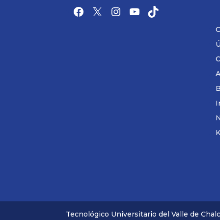
Facebook
X
Instagram
YouTube
TikTok
C
Ú
C
A
B
I
K
Tecnológico Universitario del Valle de Chal