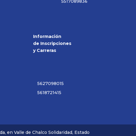
5517089836
Información
de Inscripciones
y Carreras
5627098015
5618721415
a, en Valle de Chalco Solidaridad, Estado