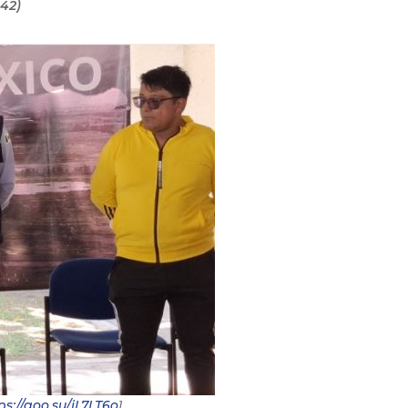
 42)
ps://goo.su/jL7LT6o
]