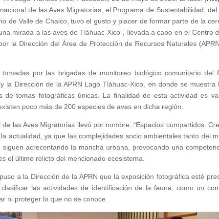
nacional de las Aves Migratorias, el Programa de Sustentabilidad, d
io de Valle de Chalco, tuvo el gusto y placer de formar parte de la cer
o; una mirada a las aves de Tláhuac-Xico”, llevada a cabo en el Centr
a por la Dirección del Área de Protección de Recursos Naturales (APR
s tomadas por las brigadas de monitoreo biológico comunitario del
y la Dirección de la APRN Lago Tláhuac-Xico, en donde se muestra la
 de tomas fotográficas únicas. La finalidad de esta actividad es val
 existen poco más de 200 especies de aves en dicha región.
l de las Aves Migratorias llevó por nombre: “Espacios compartidos. 
a actualidad, ya que las complejidades socio ambientales tanto del mu
o, siguen acrecentando la mancha urbana, provocando una competenc
, es el último relicto del mencionado ecosistema.
puso a la Dirección de la APRN que la exposición fotográfica esté pre
asificar las actividades de identificación de la fauna, como un co
r ni proteger lo que no se conoce.