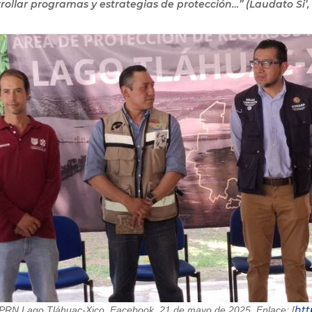
ollar programas y estrategias de protección…” (Laudato Si’,
htt
RN Lago Tláhuac-Xico, Facebook, 21 de mayo de 2025. Enlace: [