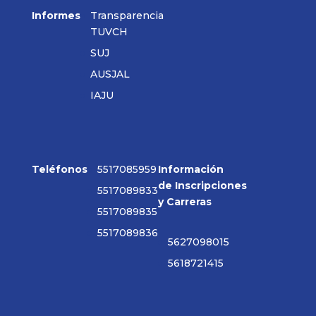
Informes
Transparencia
TUVCH
SUJ
AUSJAL
IAJU
Teléfonos
5517085959
Información
de Inscripciones
5517089833
y Carreras
5517089835
5517089836
5627098015
5618721415