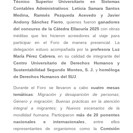
Técnico Superior Universitario en Sistemas
Contables Administrativos
:
Leticia Samara Santos
Medina, Ramsés Pezqueda Acevedo y Javier
Andony Sánchez Fierro
, quienes fueron
ganadores
del concurso de la Cátedra Ellacuría 2025
con obras
inéditas que les hicieron acreedores al viaje para
participar en el Foro de manera presencial. La
delegación estuvo acompañada por la
profesora Luz
María Pérez Cabrera
, en su calidad de integrante del
Centro Universitario de Derechos Humanos y
Sustentabilidad Segundo Montes, S. J.
y
homóloga
de Derechos Humanos del SUJ
.
Durante el Foro se llevaron a cabo
cuatro mesas
temáticas
:
Migración y desaparición de personas
;
Género y migración
;
Buenas prácticas en la atención
integral a migrantes;
y
Nuevos escenarios de la
movilidad humana
. Participaron
más de 20 ponentes
nacionales e internacionales
, entre ellos
representantes de organismos como la
Comisión