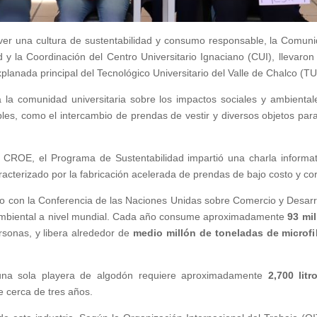
er una cultura de sustentabilidad y consumo responsable, la Comun
 y la Coordinación del Centro Universitario Ignaciano (CUI), llevaro
explanada principal del Tecnológico Universitario del Valle de Chalco (
r a la comunidad universitaria sobre los impactos sociales y ambient
s, como el intercambio de prendas de vestir y diversos objetos para 
CROE, el Programa de Sustentabilidad impartió una charla informat
cterizado por la fabricación acelerada de prendas de bajo costo y cor
do con la Conferencia de las Naciones Unidas sobre Comercio y Desarr
ambiental a nivel mundial. Cada año consume aproximadamente
93 mi
rsonas, y libera alrededor de
medio millón de toneladas de microfi
una sola playera de algodón requiere aproximadamente
2,700 lit
 cerca de tres años.