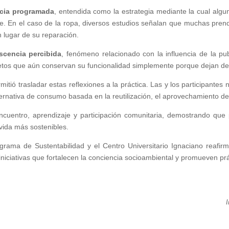
cia programada
, entendida como la estrategia mediante la cual alg
nte. En el caso de la ropa, diversos estudios señalan que muchas pre
n lugar de su reparación.
scencia percibida
, fenómeno relacionado con la influencia de la pu
jetos que aún conservan su funcionalidad simplemente porque dejan de 
mitió trasladar estas reflexiones a la práctica. Las y los participante
rnativa de consumo basada en la reutilización, el aprovechamiento de 
cuentro, aprendizaje y participación comunitaria, demostrando que 
 vida más sostenibles.
grama de Sustentabilidad y el Centro Universitario Ignaciano reafir
niciativas que fortalecen la conciencia socioambiental y promueven prá
I