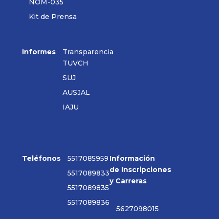
NOM-035
Kit de Prensa
Informes
Transparencia
TUVCH
SUJ
AUSJAL
IAJU
Teléfonos
5517085959
Información
de Inscripciones
5517089833
y Carreras
5517089835
5517089836
5627098015