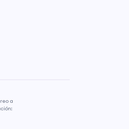
rreo a
ación: